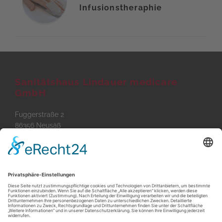
Infusionstheraphie
Sanitätshaus Lindauer medicare
GmbH
Fuggerstraße 2
86356 Neusäß
Tel
0821 - 420 710
Fax
0821 - 420 71 71
E-Mail
info@lindauer-gesundheit.de
Öffnungszeiten
Montag - Freitag:
9:00 - 13:00 Uhr & 14:00 - 18:00 Uhr
Sitelinks